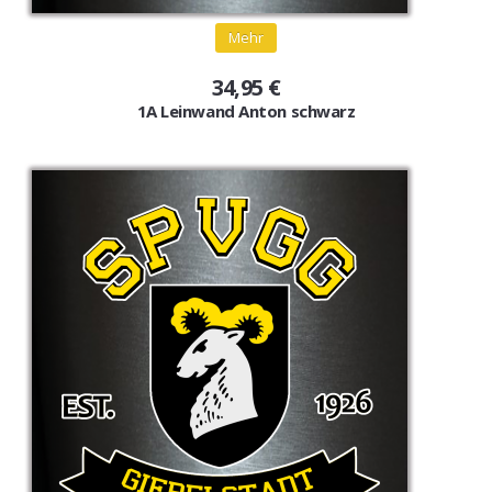
Gutscheine
Mehr
Jogging & Shorts
34,95 €
1A Leinwand Anton schwarz
GOODING
KONFIGURATOR