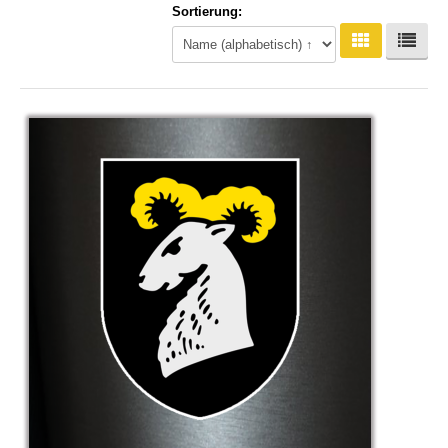
Sortierung:
Hoodies
Gläser & Tassen & Krüge
Kochen & Grillen
Aufkleber & Handys & Mousepads
Taschen
Polo`s & Hemden
Wimpel & Fanschal & Schirme
Kappen & Mützen
Alles fürs Bad
Leinwände und Kissen
Alles für die Kids
Jacken
Long Sleeve & Tank Top