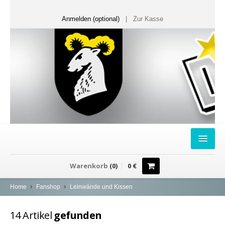
Anmelden (optional)
|
Zur Kasse
HOME
Warenkorb
(
0
)
0
€
FANSHOP
Home
Fanshop
Leinwände und Kissen
Sweater
14
Artikel
gefunden
T-Shirts